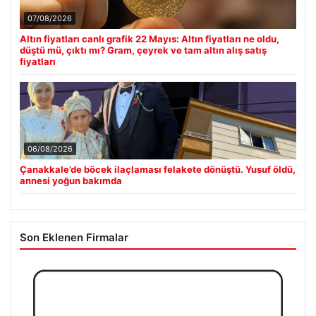
07/08/2026
Altın fiyatları canlı grafik 22 Mayıs: Altın fiyatları ne oldu,
düştü mü, çıktı mı? Gram, çeyrek ve tam altın alış satış
fiyatları
06/08/2026
Çanakkale’de böcek ilaçlaması felakete dönüştü. Yusuf öldü,
annesi yoğun bakımda
Son Eklenen Firmalar