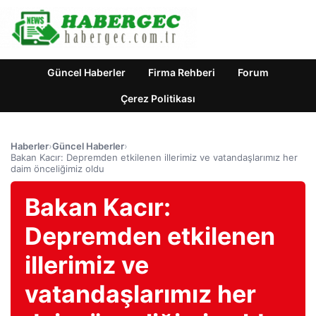
Güncel Haberler
Firma Rehberi
Forum
Çerez Politikası
Haberler
›
Güncel Haberler
›
Bakan Kacır: Depremden etkilenen illerimiz ve vatandaşlarımız her
daim önceliğimiz oldu
Bakan Kacır:
Depremden etkilenen
illerimiz ve
vatandaşlarımız her