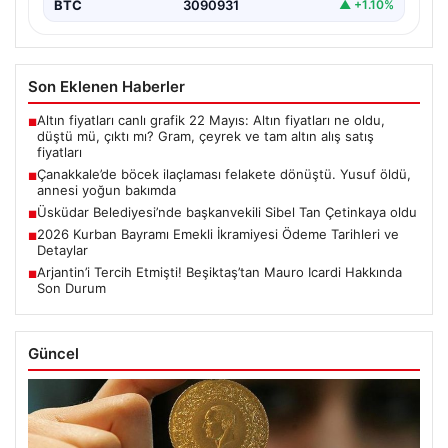
BTC
3090931
▲ +1.10%
Son Eklenen Haberler
Altın fiyatları canlı grafik 22 Mayıs: Altın fiyatları ne oldu,
■
düştü mü, çıktı mı? Gram, çeyrek ve tam altın alış satış
fiyatları
Çanakkale’de böcek ilaçlaması felakete dönüştü. Yusuf öldü,
■
annesi yoğun bakımda
Üsküdar Belediyesi’nde başkanvekili Sibel Tan Çetinkaya oldu
■
2026 Kurban Bayramı Emekli İkramiyesi Ödeme Tarihleri ve
■
Detaylar
Arjantin’i Tercih Etmişti! Beşiktaş’tan Mauro Icardi Hakkında
■
Son Durum
Güncel