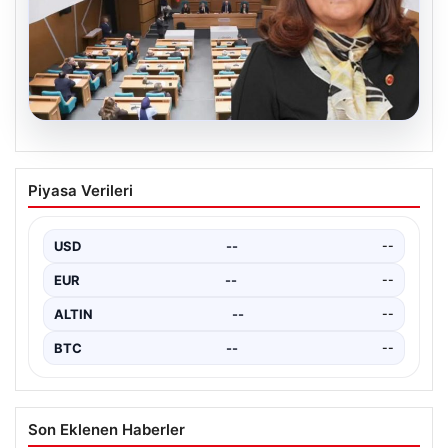
05.08.2026
Üsküdar Belediyesi’nde başkanvekili
Piyasa Verileri
Sibel Tan Çetinkaya oldu
USD
--
--
EUR
--
--
ALTIN
--
--
BTC
--
--
Son Eklenen Haberler