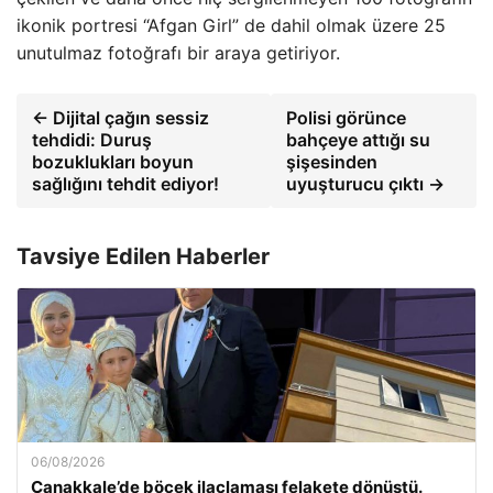
ikonik portresi “Afgan Girl” de dahil olmak üzere 25
unutulmaz fotoğrafı bir araya getiriyor.
← Dijital çağın sessiz
Polisi görünce
tehdidi: Duruş
bahçeye attığı su
bozuklukları boyun
şişesinden
sağlığını tehdit ediyor!
uyuşturucu çıktı →
Tavsiye Edilen Haberler
06/08/2026
Çanakkale’de böcek ilaçlaması felakete dönüştü.