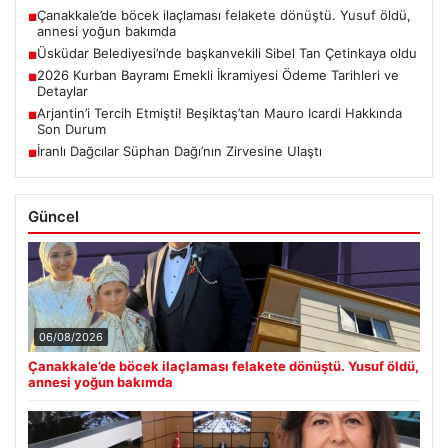
Çanakkale’de böcek ilaçlaması felakete dönüştü. Yusuf öldü,
■
annesi yoğun bakımda
Üsküdar Belediyesi’nde başkanvekili Sibel Tan Çetinkaya oldu
■
2026 Kurban Bayramı Emekli İkramiyesi Ödeme Tarihleri ve
■
Detaylar
Arjantin’i Tercih Etmişti! Beşiktaş’tan Mauro Icardi Hakkında
■
Son Durum
İranlı Dağcılar Süphan Dağı’nın Zirvesine Ulaştı
■
Güncel
06/08/2026
Çanakkale’de böcek ilaçlaması felakete dönüştü. Yusuf öldü,
annesi yoğun bakımda