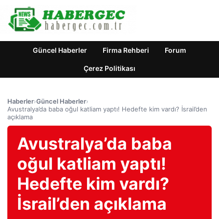
Güncel Haberler
Firma Rehberi
Forum
Çerez Politikası
Haberler
›
Güncel Haberler
›
Avustralya’da baba oğul katliam yaptı! Hedefte kim vardı? İsrail’den
açıklama
Avustralya’da baba
oğul katliam yaptı!
Hedefte kim vardı?
İsrail’den açıklama