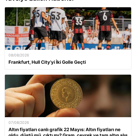
08/08/2026
Frankfurt, Hull City’yi İki Golle Geçti
07/08/2026
Altın fiyatları canlı grafik 22 Mayıs: Altın fiyatları ne
oldu, düştü mü, çıktı mı? Gram, çeyrek ve tam altın alış