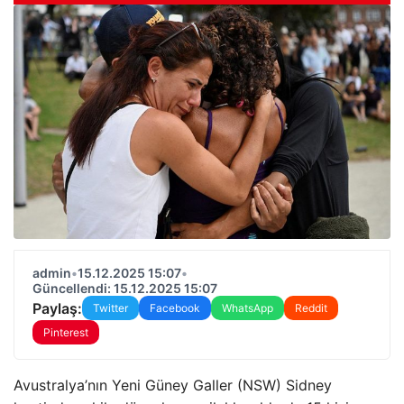
admin
•
15.12.2025 15:07
•
Güncellendi: 15.12.2025 15:07
Paylaş:
Twitter
Facebook
WhatsApp
Reddit
Pinterest
Avustralya’nın Yeni Güney Galler (NSW) Sidney