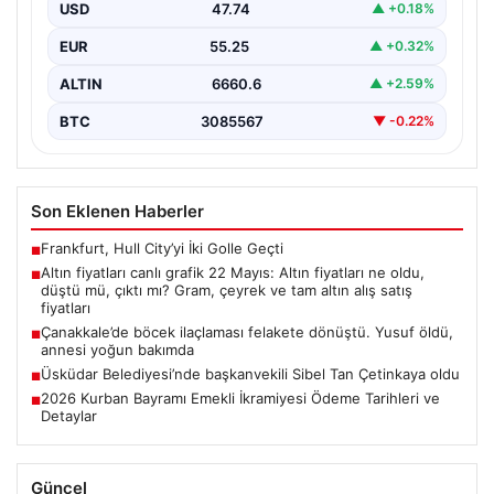
fiyatları
USD
47.74
▲ +0.18%
EUR
55.25
▲ +0.32%
ALTIN
6660.6
▲ +2.59%
BTC
3085567
▼ -0.22%
Son Eklenen Haberler
Frankfurt, Hull City’yi İki Golle Geçti
■
Altın fiyatları canlı grafik 22 Mayıs: Altın fiyatları ne oldu,
■
düştü mü, çıktı mı? Gram, çeyrek ve tam altın alış satış
fiyatları
Çanakkale’de böcek ilaçlaması felakete dönüştü. Yusuf öldü,
■
annesi yoğun bakımda
Üsküdar Belediyesi’nde başkanvekili Sibel Tan Çetinkaya oldu
■
2026 Kurban Bayramı Emekli İkramiyesi Ödeme Tarihleri ve
■
Detaylar
Güncel