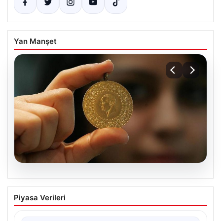
Yan Manşet
07.08.2026
Altın fiyatları canlı grafik 22 Mayıs: Altın
Piyasa Verileri
fiyatları ne oldu, düştü mü, çıktı mı?
Gram, çeyrek ve tam altın alış satış