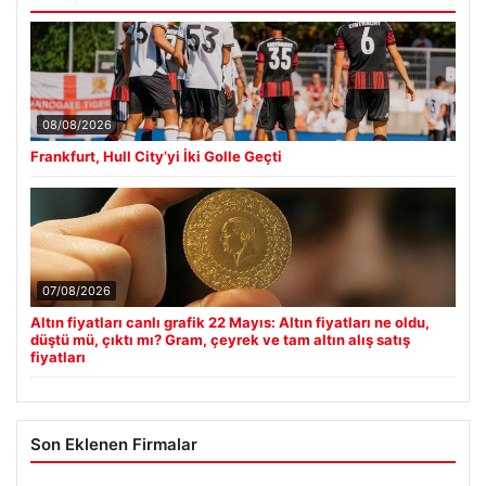
08/08/2026
Frankfurt, Hull City’yi İki Golle Geçti
07/08/2026
Altın fiyatları canlı grafik 22 Mayıs: Altın fiyatları ne oldu,
düştü mü, çıktı mı? Gram, çeyrek ve tam altın alış satış
fiyatları
Son Eklenen Firmalar