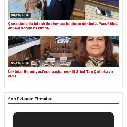
06/08/2026
Çanakkale’de böcek ilaçlaması felakete dönüştü. Yusuf öldü,
annesi yoğun bakımda
05/08/2026
Üsküdar Belediyesi’nde başkanvekili Sibel Tan Çetinkaya
oldu
Son Eklenen Firmalar