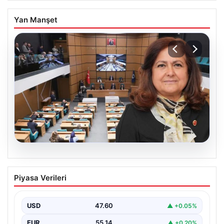
Yan Manşet
05.08.2026
Üsküdar Belediyesi’nde başkanvekili
Piyasa Verileri
Sibel Tan Çetinkaya oldu
USD
47.60
▲ +0.05%
EUR
55.14
▲ +0.20%