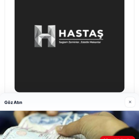
×
Göz Atın
Enes Kaplan Avukatlık Bürosu
28/04/2026
Web sitemizi nasıl kullandığınızı daha iyi anlayabilmek,