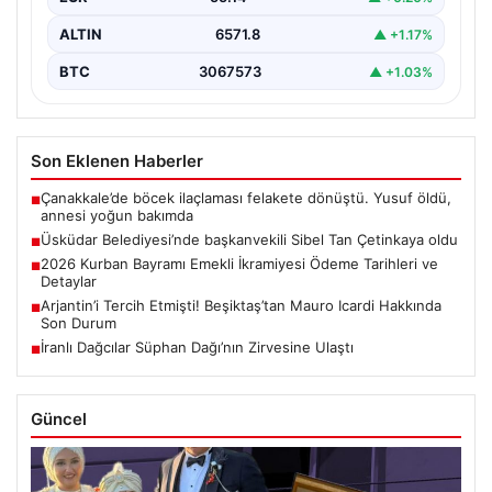
ALTIN
6571.8
▲ +1.17%
BTC
3067573
▲ +1.03%
Son Eklenen Haberler
Çanakkale’de böcek ilaçlaması felakete dönüştü. Yusuf öldü,
■
annesi yoğun bakımda
Üsküdar Belediyesi’nde başkanvekili Sibel Tan Çetinkaya oldu
■
2026 Kurban Bayramı Emekli İkramiyesi Ödeme Tarihleri ve
■
Detaylar
Arjantin’i Tercih Etmişti! Beşiktaş’tan Mauro Icardi Hakkında
■
Son Durum
İranlı Dağcılar Süphan Dağı’nın Zirvesine Ulaştı
■
Güncel