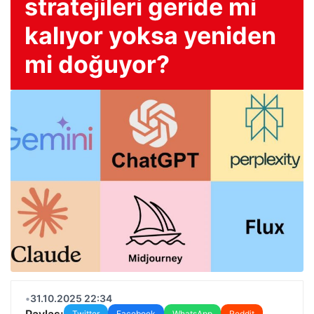
stratejileri geride mi
kalıyor yoksa yeniden
mi doğuyor?
•
31.10.2025 22:34
Paylaş:
Twitter
Facebook
WhatsApp
Reddit