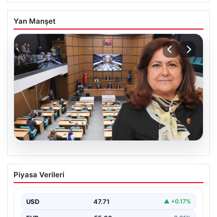
Yan Manşet
05.08.2026
Üsküdar Belediyesi’nde başkanvekili
Piyasa Verileri
Sibel Tan Çetinkaya oldu
USD
47.71
▲ +0.17%