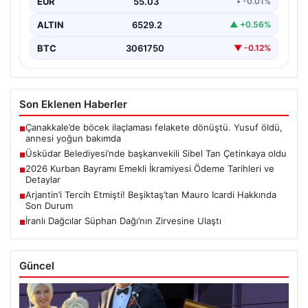
EUR
55.03
• -0.01%
ALTIN
6529.2
▲ +0.56%
BTC
3061750
▼ -0.12%
Son Eklenen Haberler
Çanakkale’de böcek ilaçlaması felakete dönüştü. Yusuf öldü,
■
annesi yoğun bakımda
Üsküdar Belediyesi’nde başkanvekili Sibel Tan Çetinkaya oldu
■
2026 Kurban Bayramı Emekli İkramiyesi Ödeme Tarihleri ve
■
Detaylar
Arjantin’i Tercih Etmişti! Beşiktaş’tan Mauro Icardi Hakkında
■
Son Durum
İranlı Dağcılar Süphan Dağı’nın Zirvesine Ulaştı
■
Güncel