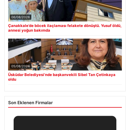
06/08/2026
Çanakkale’de böcek ilaçlaması felakete dönüştü. Yusuf öldü,
annesi yoğun bakımda
05/08/2026
Üsküdar Belediyesi’nde başkanvekili Sibel Tan Çetinkaya
oldu
Son Eklenen Firmalar