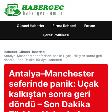
Güncel Haberler
Firma Rehberi
Forum
Çerez Politikası
Haberler
›
Güncel Haberler
›
Antalya–Manchester seferinde panik: Uçak kalkıştan sonra geri
döndü – Son Dakika Türkiye Haberleri
Antalya–Manchester
seferinde panik: Uçak
kalkıştan sonra geri
döndü – Son Dakika