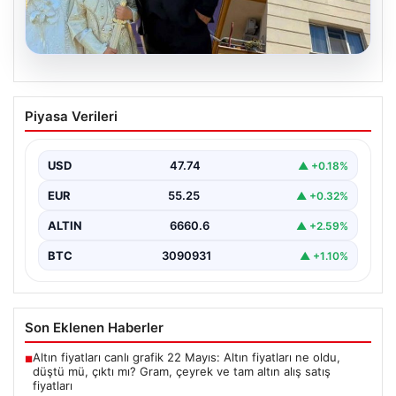
06.08.2026
Çanakkale’de böcek ilaçlaması felakete
Piyasa Verileri
dönüştü. Yusuf öldü, annesi yoğun
bakımda
USD
47.74
▲ +0.18%
{“title”: “Çanakkale’de Böcek İlaçlaması Felaketle Bitti:
Bir Çocuk Hayatını Kaybetti, Annesi Yoğun Bakımda”,
EUR
55.25
▲ +0.32%
“content”:…
ALTIN
6660.6
▲ +2.59%
BTC
3090931
▲ +1.10%
Son Eklenen Haberler
Altın fiyatları canlı grafik 22 Mayıs: Altın fiyatları ne oldu,
■
düştü mü, çıktı mı? Gram, çeyrek ve tam altın alış satış
fiyatları