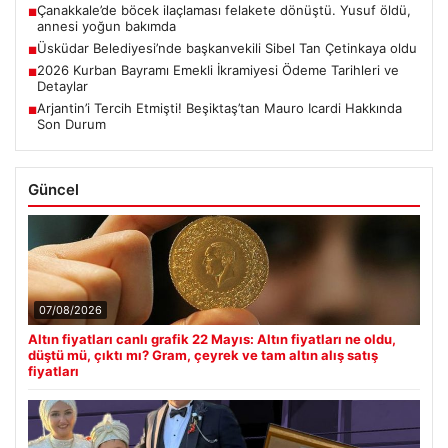
Çanakkale’de böcek ilaçlaması felakete dönüştü. Yusuf öldü,
■
annesi yoğun bakımda
Üsküdar Belediyesi’nde başkanvekili Sibel Tan Çetinkaya oldu
■
2026 Kurban Bayramı Emekli İkramiyesi Ödeme Tarihleri ve
■
Detaylar
Arjantin’i Tercih Etmişti! Beşiktaş’tan Mauro Icardi Hakkında
■
Son Durum
Güncel
07/08/2026
Altın fiyatları canlı grafik 22 Mayıs: Altın fiyatları ne oldu,
düştü mü, çıktı mı? Gram, çeyrek ve tam altın alış satış
fiyatları