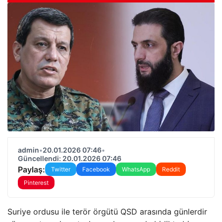
admin
•
20.01.2026 07:46
•
Güncellendi: 20.01.2026 07:46
Paylaş:
Twitter
Facebook
WhatsApp
Reddit
Pinterest
Suriye ordusu ile terör örgütü QSD arasında günlerdir