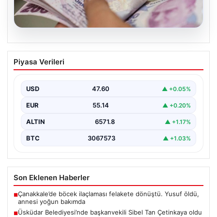
05.08.2026
2026 Kurban Bayramı Emekli İkramiyesi
Piyasa Verileri
Ödeme Tarihleri ve Detaylar
Yaklaşan 2026 Kurban Bayramı öncesinde milyonlarca
emekli vatandaş, bayram ikramiyelerinin ödeneceği
USD
47.60
▲ +0.05%
tarihleri büyük bir…
EUR
55.14
▲ +0.20%
ALTIN
6571.8
▲ +1.17%
BTC
3067573
▲ +1.03%
Son Eklenen Haberler
Çanakkale’de böcek ilaçlaması felakete dönüştü. Yusuf öldü,
■
annesi yoğun bakımda
Üsküdar Belediyesi’nde başkanvekili Sibel Tan Çetinkaya oldu
■