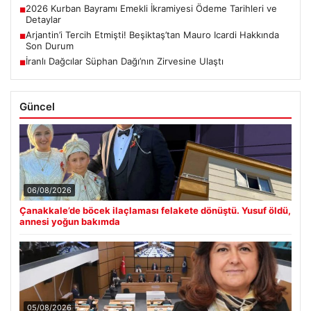
2026 Kurban Bayramı Emekli İkramiyesi Ödeme Tarihleri ve
■
Detaylar
Arjantin’i Tercih Etmişti! Beşiktaş’tan Mauro Icardi Hakkında
■
Son Durum
İranlı Dağcılar Süphan Dağı’nın Zirvesine Ulaştı
■
Güncel
06/08/2026
Çanakkale’de böcek ilaçlaması felakete dönüştü. Yusuf öldü,
annesi yoğun bakımda
05/08/2026