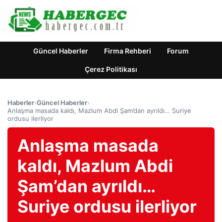
Güncel Haberler
Firma Rehberi
Forum
Çerez Politikası
Haberler
›
Güncel Haberler
›
Anlaşma masada kaldı, Mazlum Abdi Şam’dan ayrıldı… Suriye
ordusu ilerliyor
Anlaşma masada
kaldı, Mazlum Abdi
Şam’dan ayrıldı…
Suriye ordusu ilerliyor