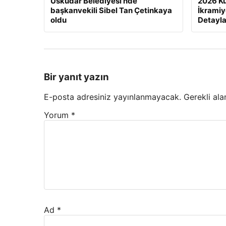
Üsküdar Belediyesi’nde
2026 K
başkanvekili Sibel Tan Çetinkaya
İkramiy
oldu
Detayla
Bir yanıt yazın
E-posta adresiniz yayınlanmayacak.
Gerekli ala
Yorum
*
Ad
*