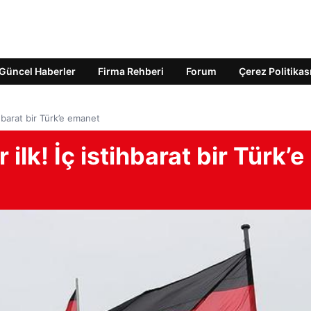
Güncel Haberler
Firma Rehberi
Forum
Çerez Politikas
ihbarat bir Türk’e emanet
ilk! İç istihbarat bir Türk’e