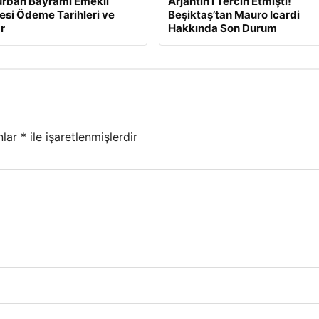
urban Bayramı Emekli
Arjantin’i Tercih Etmişti!
esi Ödeme Tarihleri ve
Beşiktaş’tan Mauro Icardi
r
Hakkında Son Durum
nlar
*
ile işaretlenmişlerdir