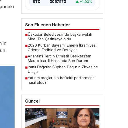
BTC
3067573
▲ +1.03%
şındaki
Son Eklenen Haberler
Üsküdar Belediyesi’nde başkanvekili
■
Sibel Tan Çetinkaya oldu
’in
2026 Kurban Bayramı Emekli İkramiyesi
■
nun
Ödeme Tarihleri ve Detaylar
Arjantin’i Tercih Etmişti! Beşiktaş’tan
■
Mauro Icardi Hakkında Son Durum
İranlı Dağcılar Süphan Dağı’nın Zirvesine
■
Ulaştı
Yatırım araçlarının haftalık performansı
■
nasıl oldu?
Güncel