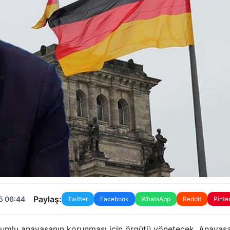
Paylaş:
5 06:44
Twitter
Facebook
WhatsApp
Reddit
Pinte
orumlu anayasanın korunması için örgütü yönetecek. Anayas