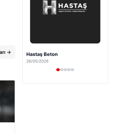
arı →
Enes Kaplan Avukatlık Bürosu
28/04/2026