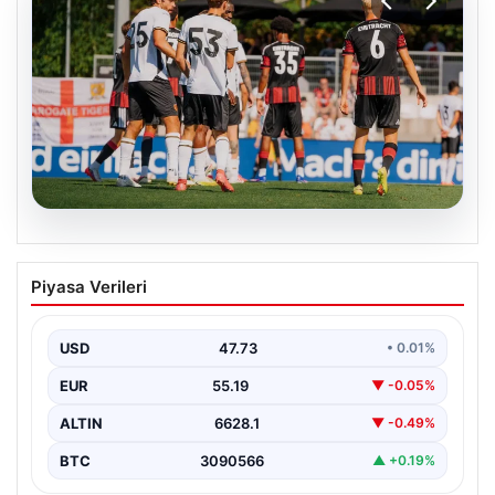
08.08.2026
Frankfurt, Hull City’yi İki Golle Geçti
Piyasa Verileri
Almanya’nın köklü kulüplerinden Eintracht Frankfurt,
yeni sezon öncesinde düzenlenen hazırlık maçında
İngiltere’nin güçlü takımlarından…
USD
47.73
• 0.01%
EUR
55.19
▼ -0.05%
ALTIN
6628.1
▼ -0.49%
BTC
3090566
▲ +0.19%