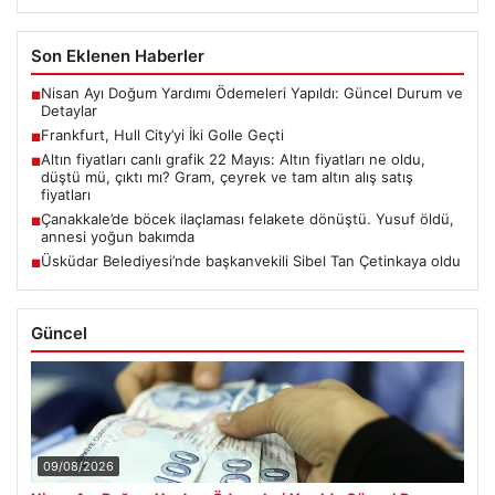
Son Eklenen Haberler
Nisan Ayı Doğum Yardımı Ödemeleri Yapıldı: Güncel Durum ve
■
Detaylar
Frankfurt, Hull City’yi İki Golle Geçti
■
Altın fiyatları canlı grafik 22 Mayıs: Altın fiyatları ne oldu,
■
düştü mü, çıktı mı? Gram, çeyrek ve tam altın alış satış
fiyatları
Çanakkale’de böcek ilaçlaması felakete dönüştü. Yusuf öldü,
■
annesi yoğun bakımda
Üsküdar Belediyesi’nde başkanvekili Sibel Tan Çetinkaya oldu
■
Güncel
09/08/2026