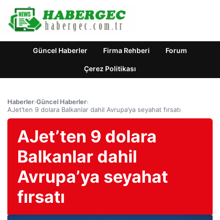
Güncel Haberler
Firma Rehberi
Forum
Çerez Politikası
Haberler
›
Güncel Haberler
›
AJet’ten 9 dolara Balkanlar dahil Avrupa’ya seyahat fırsatı
AJet’ten 9 dolara
Balkanlar dahil
Avrupa’ya seyahat
fırsatı