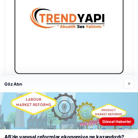
×
Göz Atın
Trend Yapı Akustik
18/04/2026
Web sitemizi nasıl kullandığınızı daha iyi anlayabilmek,
Güncel Haberler
deneyiminizi kişiselleştirmek ve geliştirmek amacıyla çerezler
kullanıyoruz.
Çerez Politikamız
AB’de yapısal reformlar ekonomiye ne kazandırdı?