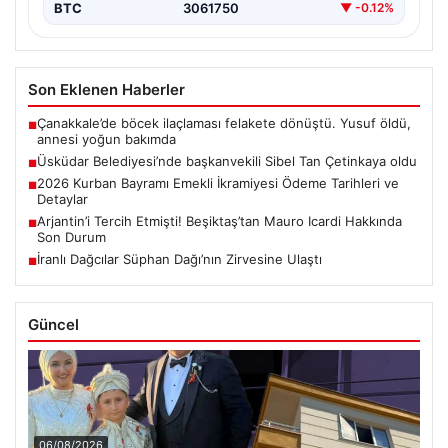
BTC
3061750
▼ -0.12%
Son Eklenen Haberler
Çanakkale’de böcek ilaçlaması felakete dönüştü. Yusuf öldü,
■
annesi yoğun bakımda
Üsküdar Belediyesi’nde başkanvekili Sibel Tan Çetinkaya oldu
■
2026 Kurban Bayramı Emekli İkramiyesi Ödeme Tarihleri ve
■
Detaylar
Arjantin’i Tercih Etmişti! Beşiktaş’tan Mauro Icardi Hakkında
■
Son Durum
İranlı Dağcılar Süphan Dağı’nın Zirvesine Ulaştı
■
Güncel
06/08/2026