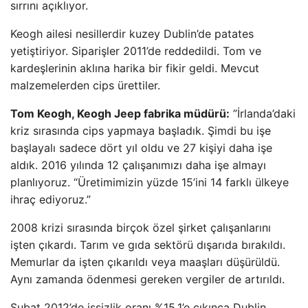
sırrını açıklıyor.
Keogh ailesi nesillerdir kuzey Dublin’de patates
yetiştiriyor. Siparişler 2011’de reddedildi. Tom ve
kardeşlerinin aklına harika bir fikir geldi. Mevcut
malzemelerden cips ürettiler.
Tom Keogh, Keogh Jeep fabrika müdürü:
”İrlanda’daki
kriz sırasında cips yapmaya başladık. Şimdi bu işe
başlayalı sadece dört yıl oldu ve 27 kişiyi daha işe
aldık. 2016 yılında 12 çalışanımızı daha işe almayı
planlıyoruz. “Üretimimizin yüzde 15’ini 14 farklı ülkeye
ihraç ediyoruz.”
2008 krizi sırasında birçok özel şirket çalışanlarını
işten çıkardı. Tarım ve gıda sektörü dışarıda bırakıldı.
Memurlar da işten çıkarıldı veya maaşları düşürüldü.
Aynı zamanda ödenmesi gereken vergiler de artırıldı.
Şubat 2012’de işsizlik oranı %15,1’e çıkınca Dublin