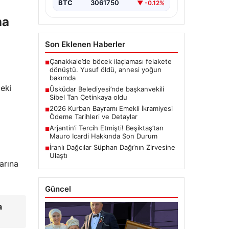
BTC
3061750
▼ -0.12%
na
Son Eklenen Haberler
Çanakkale’de böcek ilaçlaması felakete
■
dönüştü. Yusuf öldü, annesi yoğun
bakımda
ceki
Üsküdar Belediyesi’nde başkanvekili
■
Sibel Tan Çetinkaya oldu
2026 Kurban Bayramı Emekli İkramiyesi
■
Ödeme Tarihleri ve Detaylar
Arjantin’i Tercih Etmişti! Beşiktaş’tan
■
Mauro Icardi Hakkında Son Durum
İranlı Dağcılar Süphan Dağı’nın Zirvesine
■
Ulaştı
arına
Güncel
a