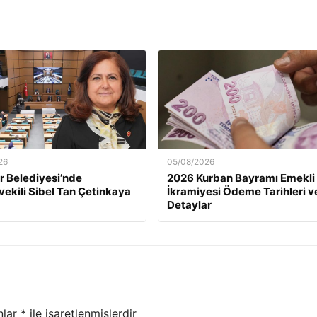
26
05/08/2026
 Belediyesi’nde
2026 Kurban Bayramı Emekli
ekili Sibel Tan Çetinkaya
İkramiyesi Ödeme Tarihleri v
Detaylar
nlar
*
ile işaretlenmişlerdir