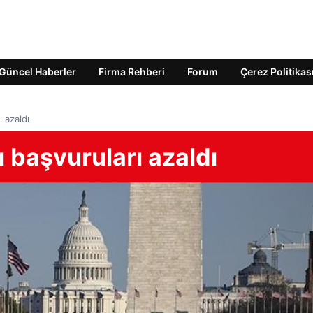
Güncel Haberler
Firma Rehberi
Forum
Çerez Politikas
ı azaldı
ı başvuruları azaldı