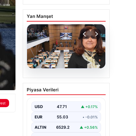
Yan Manşet
05.08.2026
Üsküdar Belediyesi’nde
Piyasa Verileri
başkanvekili Sibel Tan
Çetinkaya oldu
rest
USD
47.71
▲ +0.17%
EUR
55.03
• -0.01%
ALTIN
6529.2
▲ +0.56%