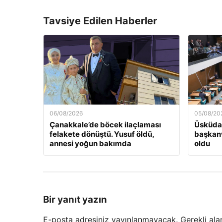
Tavsiye Edilen Haberler
06/08/2026
05/08/20
Çanakkale’de böcek ilaçlaması
Üsküdar
felakete dönüştü. Yusuf öldü,
başkanv
annesi yoğun bakımda
oldu
Bir yanıt yazın
E-posta adresiniz yayınlanmayacak.
Gerekli ala