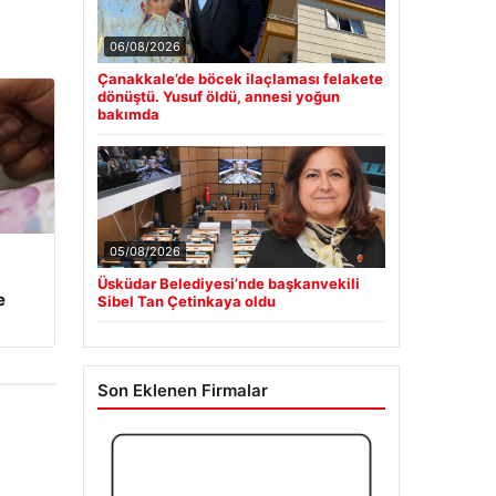
06/08/2026
Çanakkale’de böcek ilaçlaması felakete
dönüştü. Yusuf öldü, annesi yoğun
bakımda
05/08/2026
Üsküdar Belediyesi’nde başkanvekili
e
Sibel Tan Çetinkaya oldu
Son Eklenen Firmalar