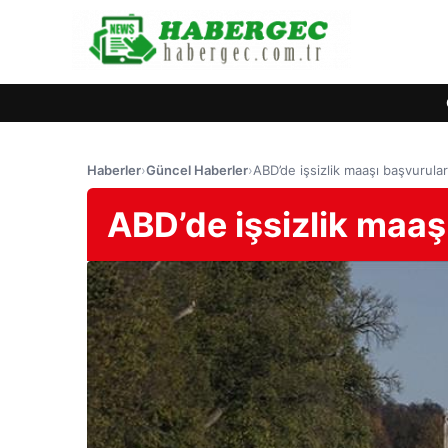
Haberler
›
Güncel Haberler
›
ABD’de işsizlik maaşı başvurular
ABD’de işsizlik maaş