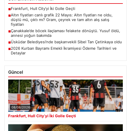
Frankfurt, Hull City’yi İki Golle Geçti
■
Altın fiyatları canlı grafik 22 Mayıs: Altın fiyatları ne oldu,
■
düştü mü, çıktı mı? Gram, çeyrek ve tam altın alış satış
fiyatları
Çanakkale’de böcek ilaçlaması felakete dönüştü. Yusuf öldü,
■
annesi yoğun bakımda
Üsküdar Belediyesi’nde başkanvekili Sibel Tan Çetinkaya oldu
■
2026 Kurban Bayramı Emekli İkramiyesi Ödeme Tarihleri ve
■
Detaylar
Güncel
08/08/2026
Frankfurt, Hull City’yi İki Golle Geçti