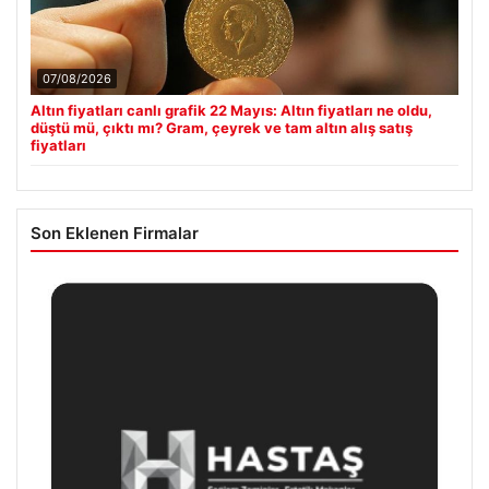
07/08/2026
Altın fiyatları canlı grafik 22 Mayıs: Altın fiyatları ne oldu,
düştü mü, çıktı mı? Gram, çeyrek ve tam altın alış satış
fiyatları
Son Eklenen Firmalar