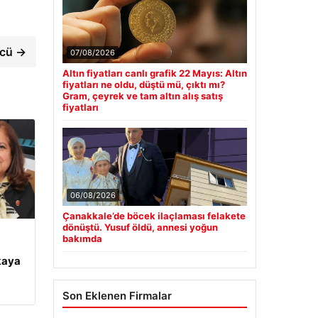
ücü →
07/08/2026
Altın fiyatları canlı grafik 22 Mayıs: Altın
fiyatları ne oldu, düştü mü, çıktı mı?
Gram, çeyrek ve tam altın alış satış
fiyatları
06/08/2026
Çanakkale’de böcek ilaçlaması felakete
dönüştü. Yusuf öldü, annesi yoğun
bakımda
kaya
Son Eklenen Firmalar