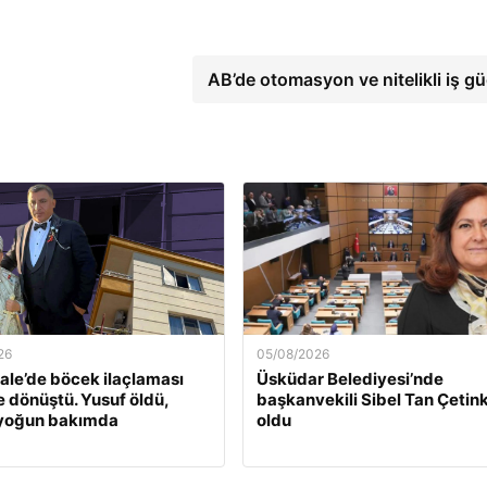
AB’de otomasyon ve nitelikli iş g
26
05/08/2026
le’de böcek ilaçlaması
Üsküdar Belediyesi’nde
e dönüştü. Yusuf öldü,
başkanvekili Sibel Tan Çetin
 yoğun bakımda
oldu