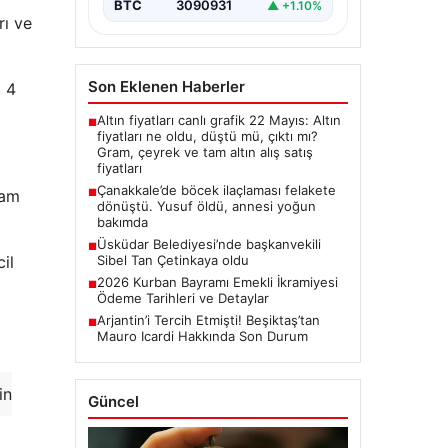
BTC
3090931
▲ +1.10%
rı ve
Son Eklenen Haberler
, 4
Altın fiyatları canlı grafik 22 Mayıs: Altın
■
fiyatları ne oldu, düştü mü, çıktı mı?
Gram, çeyrek ve tam altın alış satış
fiyatları
Çanakkale’de böcek ilaçlaması felakete
vam
■
dönüştü. Yusuf öldü, annesi yoğun
bakımda
Üsküdar Belediyesi’nde başkanvekili
■
il
Sibel Tan Çetinkaya oldu
2026 Kurban Bayramı Emekli İkramiyesi
■
Ödeme Tarihleri ve Detaylar
Arjantin’i Tercih Etmişti! Beşiktaş’tan
■
Mauro Icardi Hakkında Son Durum
in
Güncel