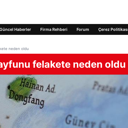
Güncel Haberler
Firma Rehberi
Forum
Çerez Politikas
akete neden oldu
yfunu felakete neden oldu