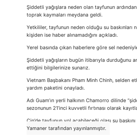
Şiddetli yağışlara neden olan tayfunun ardından 
toprak kaymaları meydana geldi.
Yetkililer, tayfunun neden olduğu su baskınları n
kişiden ise haber alınamadığını açıkladı.
Yerel basında çıkan haberlere göre sel nedeniyl
Şiddetli yağışların bugün itibarıyla durduğunu a
ettiğini bilgilerinize sunarız.
Vietnam Başbakanı Pham Minh Chinh, selden etkil
yardım paketini onayladı.
Adı Guam’ın yerli halkının Chamorro dilinde “ş
sezonunun 21’inci kuvvetli fırtınası olarak kayıtl
Çin’de tayfunun yol açabileceği olası su baskını 
Yamaner tarafından yayınlanmıştır.