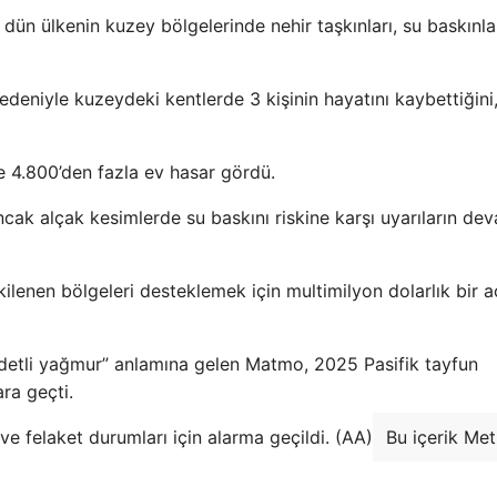
dün ülkenin kuzey bölgelerinde nehir taşkınları, su baskınla
edeniyle kuzeydeki kentlerde 3 kişinin hayatını kaybettiğini
e 4.800’den fazla ev hasar gördü.
ncak alçak kesimlerde su baskını riskine karşı uyarıların de
enen bölgeleri desteklemek için multimilyon dolarlık bir ac
iddetli yağmur” anlamına gelen Matmo, 2025 Pasifik tayfun
ara geçti.
ve felaket durumları için alarma geçildi. (AA)
Bu içerik Met