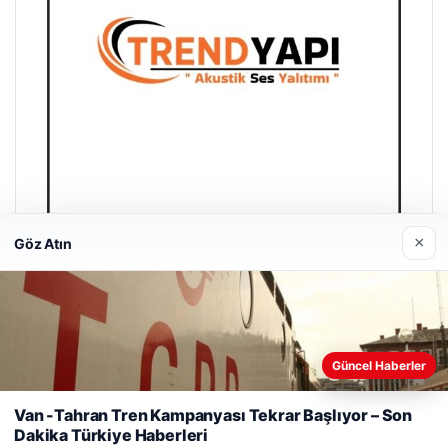
×
Göz Atın
Trend Yapı Akustik
18/04/2026
Güncel Haberler
Web sitemizi nasıl kullandığınızı daha iyi anlayabilmek,
deneyiminizi kişiselleştirmek ve geliştirmek amacıyla çerezler
Van -Tahran Tren Kampanyası Tekrar Başlıyor – Son
kullanıyoruz.
Çerez Politikamız
Dakika Türkiye Haberleri