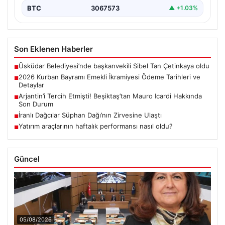
BTC
3067573
▲ +1.03%
Son Eklenen Haberler
Üsküdar Belediyesi’nde başkanvekili Sibel Tan Çetinkaya oldu
■
2026 Kurban Bayramı Emekli İkramiyesi Ödeme Tarihleri ve
■
Detaylar
Arjantin’i Tercih Etmişti! Beşiktaş’tan Mauro Icardi Hakkında
■
Son Durum
İranlı Dağcılar Süphan Dağı’nın Zirvesine Ulaştı
■
Yatırım araçlarının haftalık performansı nasıl oldu?
■
Güncel
05/08/2026