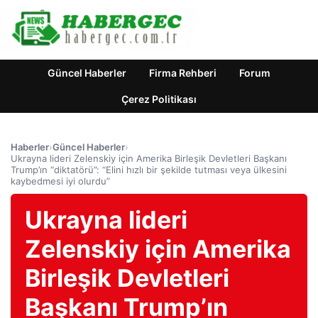
Güncel Haberler
Firma Rehberi
Forum
Çerez Politikası
Haberler
›
Güncel Haberler
›
Ukrayna lideri Zelenskiy için Amerika Birleşik Devletleri Başkanı
Trump’ın “diktatörü”: “Elini hızlı bir şekilde tutması veya ülkesini
kaybedmesi iyi olurdu”
Ukrayna lideri
Zelenskiy için Amerika
Birleşik Devletleri
Başkanı Trump’ın