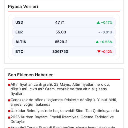
Arjantin’i Tercih Etmişti! Beşiktaş’tan
Piyasa Verileri
Mauro Icardi Hakkında Son Durum
Geçtiğimiz günlerde gelen haberlerde, yıldız futbolcu
Mauro Icardi’nin menajeri aracılığıyla yaptığı açıklamada,
USD
47.71
▲ +0.17%
oyuncunun kariyerine…
EUR
55.03
• -0.01%
ALTIN
6529.2
▲ +0.56%
BTC
3061750
▼ -0.12%
Son Eklenen Haberler
Altın fiyatları canlı grafik 22 Mayıs: Altın fiyatları ne oldu,
■
düştü mü, çıktı mı? Gram, çeyrek ve tam altın alış satış
fiyatları
Çanakkale’de böcek ilaçlaması felakete dönüştü. Yusuf öldü,
■
annesi yoğun bakımda
Üsküdar Belediyesi’nde başkanvekili Sibel Tan Çetinkaya oldu
■
2026 Kurban Bayramı Emekli İkramiyesi Ödeme Tarihleri ve
■
Detaylar
Arjantin’i Tercih Etmişti! Beşiktaş’tan Mauro Icardi Hakkında