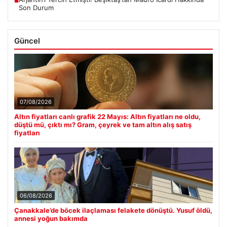
■
Son Durum
Güncel
07/08/2026
Altın fiyatları canlı grafik 22 Mayıs: Altın fiyatları ne oldu,
düştü mü, çıktı mı? Gram, çeyrek ve tam altın alış satış
fiyatları
06/08/2026
Çanakkale’de böcek ilaçlaması felakete dönüştü. Yusuf öldü,
annesi yoğun bakımda