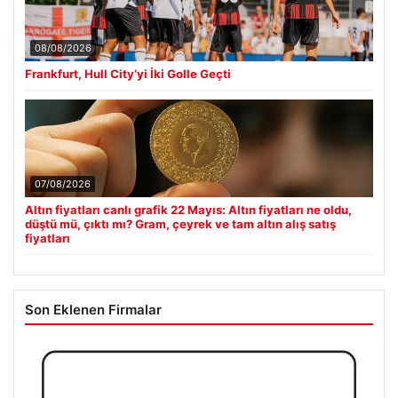
08/08/2026
Frankfurt, Hull City’yi İki Golle Geçti
07/08/2026
Altın fiyatları canlı grafik 22 Mayıs: Altın fiyatları ne oldu,
düştü mü, çıktı mı? Gram, çeyrek ve tam altın alış satış
fiyatları
Son Eklenen Firmalar