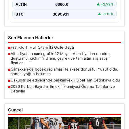
ALTIN
6660.6
▲ +2.59%
BTC
3090931
▲ +1.10%
Son Eklenen Haberler
Frankfurt, Hull City’yi İki Golle Geçti
■
Altın fiyatları canlı grafik 22 Mayıs: Altın fiyatları ne oldu,
■
düştü mü, çıktı mı? Gram, çeyrek ve tam altın alış satış
fiyatları
Çanakkale’de böcek ilaçlaması felakete dönüştü. Yusuf öldü,
■
annesi yoğun bakımda
Üsküdar Belediyesi’nde başkanvekili Sibel Tan Çetinkaya oldu
■
2026 Kurban Bayramı Emekli İkramiyesi Ödeme Tarihleri ve
■
Detaylar
Güncel