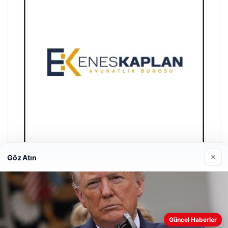
×
Göz Atın
Enes Kaplan Avukatlık Bürosu
28/04/2026
Güncel Haberler
Web sitemizi nasıl kullandığınızı daha iyi anlayabilmek,