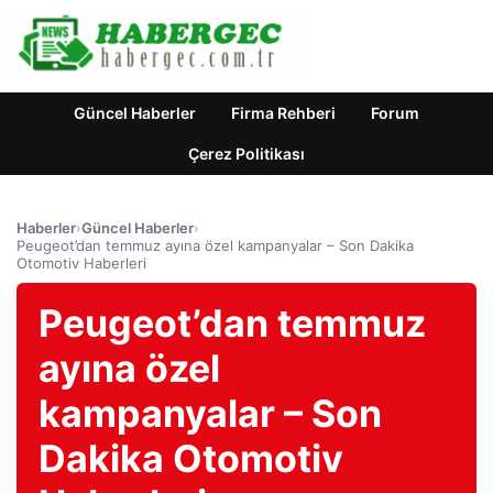
Güncel Haberler
Firma Rehberi
Forum
Çerez Politikası
Haberler
›
Güncel Haberler
›
Peugeot’dan temmuz ayına özel kampanyalar – Son Dakika
Otomotiv Haberleri
Peugeot’dan temmuz
ayına özel
kampanyalar – Son
Dakika Otomotiv