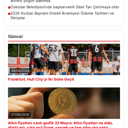
annesi yoğun bakımda
Üsküdar Belediyesi’nde başkanvekili Sibel Tan Çetinkaya oldu
■
2026 Kurban Bayramı Emekli İkramiyesi Ödeme Tarihleri ve
■
Detaylar
Güncel
08/08/2026
Frankfurt, Hull City’yi İki Golle Geçti
07/08/2026
Altın fiyatları canlı grafik 22 Mayıs: Altın fiyatları ne oldu,
düştü mü, çıktı mı? Gram, çeyrek ve tam altın alış satış