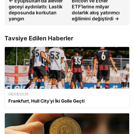
← Eyüpsultan’da alevler
Bitcoin ve Ether
geceyi aydınlattı: Lastik
ETF’lerine milyar
deposunda korkutan
dolarlık akış yatırımcı
yangın
eğilimini değiştirdi →
Tavsiye Edilen Haberler
08/08/2026
Frankfurt, Hull City’yi İki Golle Geçti