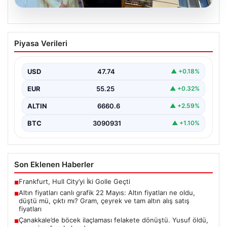
06.08.2026
Çanakkale’de böcek ilaçlaması felakete
Piyasa Verileri
dönüştü. Yusuf öldü, annesi yoğun
bakımda
USD
47.74
▲ +0.18%
{“title”: “Çanakkale’de Böcek İlaçlaması Felaketle Bitti:
Bir Çocuk Hayatını Kaybetti, Annesi Yoğun Bakımda”,
EUR
55.25
▲ +0.32%
“content”:…
ALTIN
6660.6
▲ +2.59%
BTC
3090931
▲ +1.10%
Son Eklenen Haberler
Frankfurt, Hull City’yi İki Golle Geçti
■
Altın fiyatları canlı grafik 22 Mayıs: Altın fiyatları ne oldu,
■
düştü mü, çıktı mı? Gram, çeyrek ve tam altın alış satış
fiyatları
Çanakkale’de böcek ilaçlaması felakete dönüştü. Yusuf öldü,
■