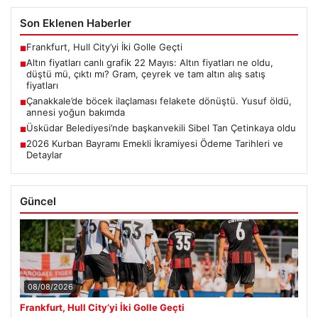
Son Eklenen Haberler
Frankfurt, Hull City’yi İki Golle Geçti
■
Altın fiyatları canlı grafik 22 Mayıs: Altın fiyatları ne oldu,
■
düştü mü, çıktı mı? Gram, çeyrek ve tam altın alış satış
fiyatları
Çanakkale’de böcek ilaçlaması felakete dönüştü. Yusuf öldü,
■
annesi yoğun bakımda
Üsküdar Belediyesi’nde başkanvekili Sibel Tan Çetinkaya oldu
■
2026 Kurban Bayramı Emekli İkramiyesi Ödeme Tarihleri ve
■
Detaylar
Güncel
08/08/2026
Frankfurt, Hull City’yi İki Golle Geçti