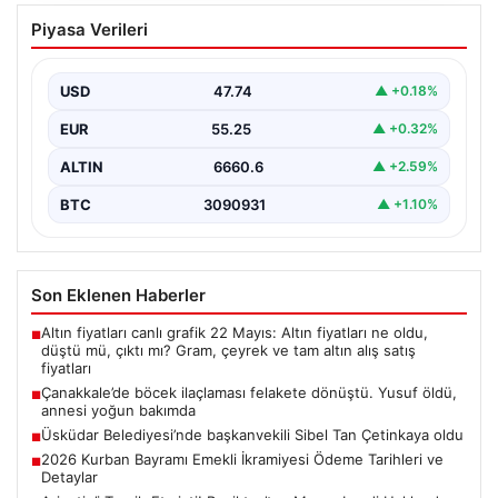
Çanakkale’de böcek ilaçlaması felakete
Piyasa Verileri
dönüştü. Yusuf öldü, annesi yoğun
bakımda
USD
47.74
▲ +0.18%
{“title”: “Çanakkale’de Böcek İlaçlaması Felaketle Bitti:
Bir Çocuk Hayatını Kaybetti, Annesi Yoğun Bakımda”,
EUR
55.25
▲ +0.32%
“content”:…
ALTIN
6660.6
▲ +2.59%
BTC
3090931
▲ +1.10%
Son Eklenen Haberler
Altın fiyatları canlı grafik 22 Mayıs: Altın fiyatları ne oldu,
■
düştü mü, çıktı mı? Gram, çeyrek ve tam altın alış satış
fiyatları
Çanakkale’de böcek ilaçlaması felakete dönüştü. Yusuf öldü,
■
annesi yoğun bakımda
Üsküdar Belediyesi’nde başkanvekili Sibel Tan Çetinkaya oldu
■
2026 Kurban Bayramı Emekli İkramiyesi Ödeme Tarihleri ve
■
Detaylar