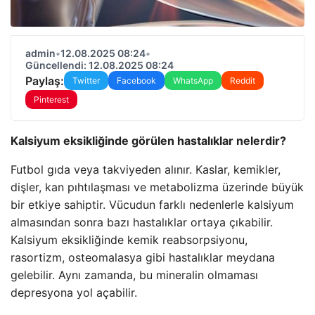
admin
•
12.08.2025 08:24
•
Güncellendi: 12.08.2025 08:24
Paylaş:
Twitter
Facebook
WhatsApp
Reddit
Pinterest
Kalsiyum eksikliğinde görülen hastalıklar nelerdir?
Futbol gıda veya takviyeden alınır. Kaslar, kemikler,
dişler, kan pıhtılaşması ve metabolizma üzerinde büyük
bir etkiye sahiptir. Vücudun farklı nedenlerle kalsiyum
almasından sonra bazı hastalıklar ortaya çıkabilir.
Kalsiyum eksikliğinde kemik reabsorpsiyonu,
rasortizm, osteomalasya gibi hastalıklar meydana
gelebilir. Aynı zamanda, bu mineralin olmaması
depresyona yol açabilir.