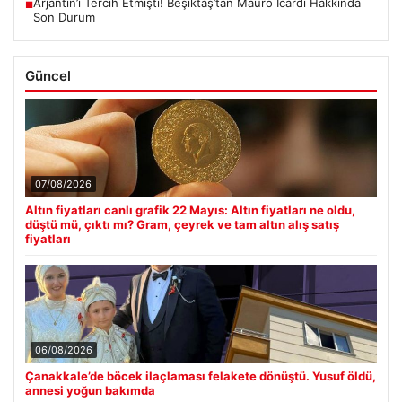
Arjantin’i Tercih Etmişti! Beşiktaş’tan Mauro Icardi Hakkında
■
Son Durum
Güncel
07/08/2026
Altın fiyatları canlı grafik 22 Mayıs: Altın fiyatları ne oldu,
düştü mü, çıktı mı? Gram, çeyrek ve tam altın alış satış
fiyatları
06/08/2026
Çanakkale’de böcek ilaçlaması felakete dönüştü. Yusuf öldü,
annesi yoğun bakımda