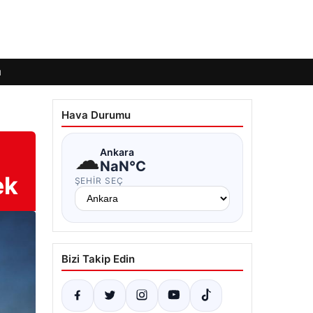
ı
Hava Durumu
☁
Ankara
NaN°C
ek
ŞEHIR SEÇ
Bizi Takip Edin