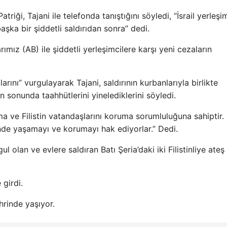
triği, Tajani ile telefonda tanıştığını söyledi, “İsrail yerleşim
 başka bir şiddetli saldırıdan sonra” dedi.
ımız (AB) ile şiddetli yerleşimcilere karşı yeni cezaların
tıklarını” vurgulayarak Tajani, saldırının kurbanlarıyla birlikte
ın sonunda taahhütlerini yinelediklerini söyledi.
ma ve Filistin vatandaşlarını koruma sorumluluğuna sahiptir. 
inde yaşamayı ve korumayı hak ediyorlar.” Dedi.
şgul olan ve evlere saldıran Batı Şeria’daki iki Filistinliye ateş
 girdi.
ehrinde yaşıyor.