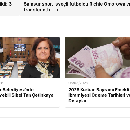
ldi: 3
Samsunspor, İsveçli futbolcu Richie Omorowa’y
transfer etti – →
26
05/08/2026
 Belediyesi’nde
2026 Kurban Bayramı Emekli
ekili Sibel Tan Çetinkaya
İkramiyesi Ödeme Tarihleri v
Detaylar