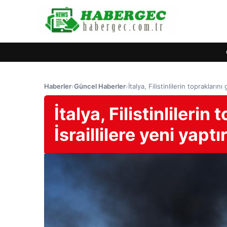
Haberler
›
Güncel Haberler
›
İtalya, Filistinlilerin toprakları
İtalya, Filistinlileri
İsraillilere yeni yapt