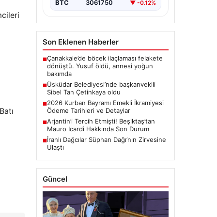
BTC
3061750
▼ -0.12%
cileri
Son Eklenen Haberler
Çanakkale’de böcek ilaçlaması felakete
■
dönüştü. Yusuf öldü, annesi yoğun
bakımda
Üsküdar Belediyesi’nde başkanvekili
■
Sibel Tan Çetinkaya oldu
2026 Kurban Bayramı Emekli İkramiyesi
■
Batı
Ödeme Tarihleri ve Detaylar
Arjantin’i Tercih Etmişti! Beşiktaş’tan
■
Mauro Icardi Hakkında Son Durum
İranlı Dağcılar Süphan Dağı’nın Zirvesine
■
Ulaştı
Güncel