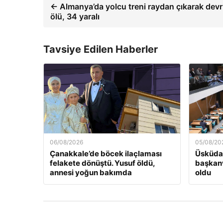
← Almanya’da yolcu treni raydan çıkarak devri
ölü, 34 yaralı
Tavsiye Edilen Haberler
06/08/2026
05/08/20
Çanakkale’de böcek ilaçlaması
Üsküdar
felakete dönüştü. Yusuf öldü,
başkanv
annesi yoğun bakımda
oldu