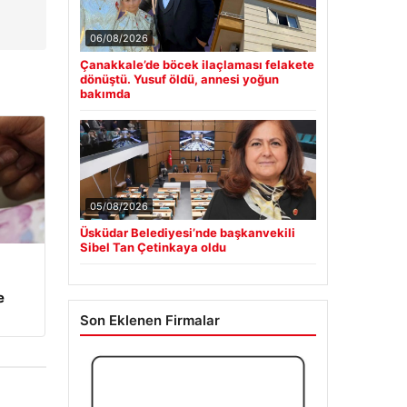
ı
06/08/2026
Çanakkale’de böcek ilaçlaması felakete
dönüştü. Yusuf öldü, annesi yoğun
bakımda
05/08/2026
Üsküdar Belediyesi’nde başkanvekili
Sibel Tan Çetinkaya oldu
e
Son Eklenen Firmalar