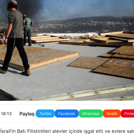
Paylaş:
 18:13
Twitter
Facebook
WhatsApp
Reddit
Pinte
il’in Batı Filistinlileri alevler içinde işgal etti ve evlere sal