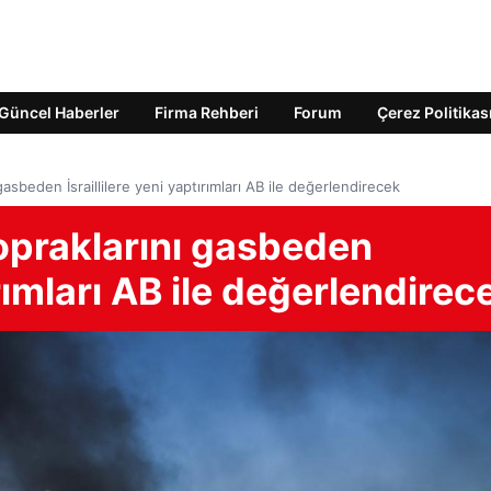
Güncel Haberler
Firma Rehberi
Forum
Çerez Politikas
nı gasbeden İsraillilere yeni yaptırımları AB ile değerlendirecek
n topraklarını gasbeden
ırımları AB ile değerlendirec