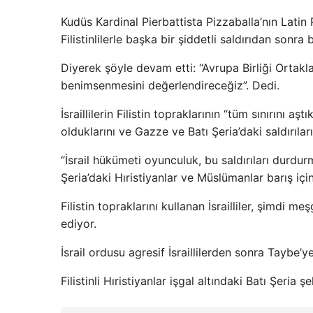
Kudüs Kardinal Pierbattista Pizzaballa’nın Latin Pa
Filistinlilerle başka bir şiddetli saldırıdan sonra
Diyerek şöyle devam etti: “Avrupa Birliği Ortaklar
benimsenmesini değerlendireceğiz”. Dedi.
İsraillilerin Filistin topraklarının “tüm sınırını aş
olduklarını ve Gazze ve Batı Şeria’daki saldırılar
“İsrail hükümeti oyunculuk, bu saldırıları durdur
Şeria’daki Hıristiyanlar ve Müslümanlar barış iç
Filistin topraklarını kullanan İsrailliler, şimdi me
ediyor.
İsrail ordusu agresif İsraillilerden sonra Taybe’ye
Filistinli Hıristiyanlar işgal altındaki Batı Şeria ş