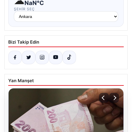
☁
NaN°C
ŞEHIR SEÇ
Bizi Takip Edin
Yan Manşet