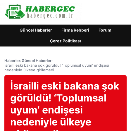
Güncel Haberler
Firma Rehberi
Forum
Çerez Politikası
Haberler
›
Güncel Haberler
›
İsrailli eski bakana şok görüldü! ‘Toplumsal uyum’ endişesi
nedeniyle ülkeye girilemedi
İsrailli eski bakana şok
görüldü! ‘Toplumsal
uyum’ endişesi
nedeniyle ülkeye