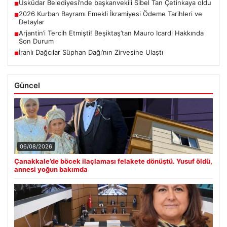
Üsküdar Belediyesi’nde başkanvekili Sibel Tan Çetinkaya oldu
■
2026 Kurban Bayramı Emekli İkramiyesi Ödeme Tarihleri ve
■
Detaylar
Arjantin’i Tercih Etmişti! Beşiktaş’tan Mauro Icardi Hakkında
■
Son Durum
İranlı Dağcılar Süphan Dağı’nın Zirvesine Ulaştı
■
Güncel
06/08/2026
Çanakkale’de böcek ilaçlaması felakete dönüştü. Yusuf öldü,
annesi yoğun bakımda