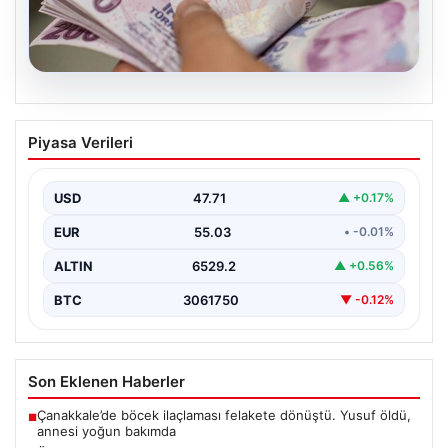
04.08.2026
Arjantin’i Tercih Etmişti! Beşiktaş’tan
Piyasa Verileri
Mauro Icardi Hakkında Son Durum
Geçtiğimiz günlerde gelen haberlerde, yıldız futbolcu
Mauro Icardi’nin menajeri aracılığıyla yaptığı açıklamada,
USD
47.71
▲ +0.17%
oyuncunun kariyerine…
EUR
55.03
• -0.01%
ALTIN
6529.2
▲ +0.56%
BTC
3061750
▼ -0.12%
Son Eklenen Haberler
Çanakkale’de böcek ilaçlaması felakete dönüştü. Yusuf öldü,
■
annesi yoğun bakımda