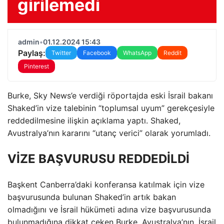
girilemedi
admin
•
01.12.2024 15:43
Paylaş:
Twitter
Facebook
WhatsApp
Reddit
Pinterest
Burke, Sky News’e verdiği röportajda eski İsrail bakanı
Shaked’in vize talebinin “toplumsal uyum” gerekçesiyle
reddedilmesine ilişkin açıklama yaptı. Shaked,
Avustralya’nın kararını “utanç verici” olarak yorumladı.
VİZE BAŞVURUSU REDDEDİLDİ
Başkent Canberra’daki konferansa katılmak için vize
başvurusunda bulunan Shaked’in artık bakan
olmadığını ve İsrail hükümeti adına vize başvurusunda
bulunmadığına dikkat çeken Burke, Avustralya’nın, İsrail