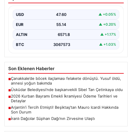
Sibel Tan Çetinkaya oldu
USD
47.60
▲ +0.05%
EUR
55.14
▲ +0.20%
ALTIN
6571.8
▲ +1.17%
BTC
3067573
▲ +1.03%
Son Eklenen Haberler
Çanakkale’de böcek ilaçlaması felakete dönüştü. Yusuf öldü,
■
annesi yoğun bakımda
Üsküdar Belediyesi’nde başkanvekili Sibel Tan Çetinkaya oldu
■
2026 Kurban Bayramı Emekli İkramiyesi Ödeme Tarihleri ve
■
Detaylar
Arjantin’i Tercih Etmişti! Beşiktaş’tan Mauro Icardi Hakkında
■
Son Durum
İranlı Dağcılar Süphan Dağı’nın Zirvesine Ulaştı
■