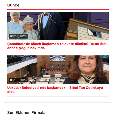
Güncel
06/08/2026
Çanakkale’de böcek ilaçlaması felakete dönüştü. Yusuf öldü,
annesi yoğun bakımda
05/08/2026
Üsküdar Belediyesi’nde başkanvekili Sibel Tan Çetinkaya
oldu
Son Eklenen Firmalar