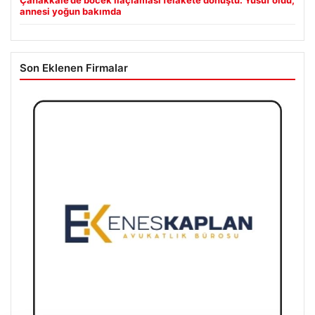
Çanakkale’de böcek ilaçlaması felakete dönüştü. Yusuf öldü,
annesi yoğun bakımda
Son Eklenen Firmalar