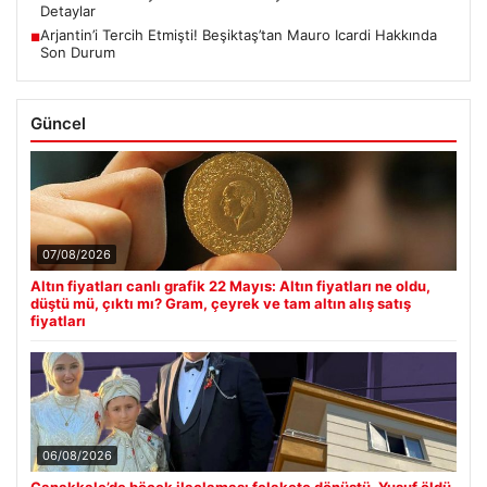
Detaylar
Arjantin’i Tercih Etmişti! Beşiktaş’tan Mauro Icardi Hakkında
■
Son Durum
Güncel
07/08/2026
Altın fiyatları canlı grafik 22 Mayıs: Altın fiyatları ne oldu,
düştü mü, çıktı mı? Gram, çeyrek ve tam altın alış satış
fiyatları
06/08/2026