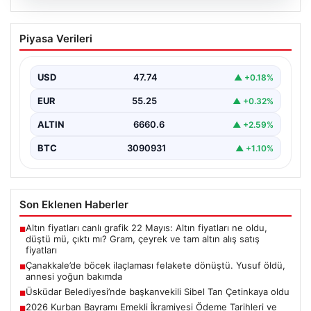
05.08.2026
Üsküdar Belediyesi’nde başkanvekili
Piyasa Verileri
Sibel Tan Çetinkaya oldu
USD
47.74
▲ +0.18%
EUR
55.25
▲ +0.32%
ALTIN
6660.6
▲ +2.59%
BTC
3090931
▲ +1.10%
Son Eklenen Haberler
Altın fiyatları canlı grafik 22 Mayıs: Altın fiyatları ne oldu,
■
düştü mü, çıktı mı? Gram, çeyrek ve tam altın alış satış
fiyatları
Çanakkale’de böcek ilaçlaması felakete dönüştü. Yusuf öldü,
■
annesi yoğun bakımda
Üsküdar Belediyesi’nde başkanvekili Sibel Tan Çetinkaya oldu
■
2026 Kurban Bayramı Emekli İkramiyesi Ödeme Tarihleri ve
■