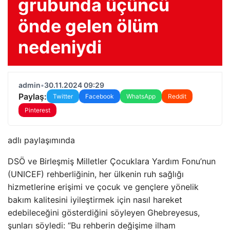
grubunda üçüncü
önde gelen ölüm
nedeniydi
admin
•
30.11.2024 09:29
Paylaş:
Twitter
Facebook
WhatsApp
Reddit
Pinterest
adlı paylaşımında
DSÖ ve Birleşmiş Milletler Çocuklara Yardım Fonu’nun
(UNICEF) rehberliğinin, her ülkenin ruh sağlığı
hizmetlerine erişimi ve çocuk ve gençlere yönelik
bakım kalitesini iyileştirmek için nasıl hareket
edebileceğini gösterdiğini söyleyen Ghebreyesus,
şunları söyledi: “Bu rehberin değişime ilham