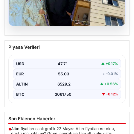
06.08.2026
Çanakkale’de böcek ilaçlaması felakete
Piyasa Verileri
dönüştü. Yusuf öldü, annesi yoğun
bakımda
USD
47.71
▲ +0.17%
{“title”: “Çanakkale’de Böcek İlaçlaması Felaketle Bitti:
Bir Çocuk Hayatını Kaybetti, Annesi Yoğun Bakımda”,
EUR
55.03
• -0.01%
“content”:…
ALTIN
6529.2
▲ +0.56%
BTC
3061750
▼ -0.12%
Son Eklenen Haberler
Altın fiyatları canlı grafik 22 Mayıs: Altın fiyatları ne oldu,
■
düştü mü, çıktı mı? Gram, çeyrek ve tam altın alış satış