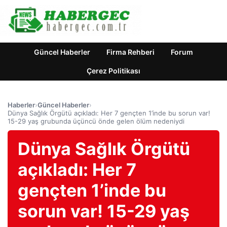
Güncel Haberler
Firma Rehberi
Forum
Çerez Politikası
Haberler
›
Güncel Haberler
›
Dünya Sağlık Örgütü açıkladı: Her 7 gençten 1’inde bu sorun var!
15-29 yaş grubunda üçüncü önde gelen ölüm nedeniydi
Dünya Sağlık Örgütü
açıkladı: Her 7
gençten 1’inde bu
sorun var! 15-29 yaş