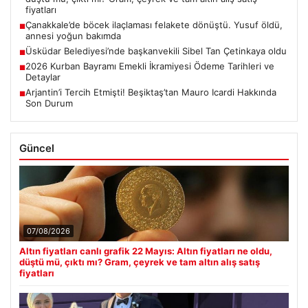
fiyatları
Çanakkale’de böcek ilaçlaması felakete dönüştü. Yusuf öldü,
■
annesi yoğun bakımda
Üsküdar Belediyesi’nde başkanvekili Sibel Tan Çetinkaya oldu
■
2026 Kurban Bayramı Emekli İkramiyesi Ödeme Tarihleri ve
■
Detaylar
Arjantin’i Tercih Etmişti! Beşiktaş’tan Mauro Icardi Hakkında
■
Son Durum
Güncel
07/08/2026
Altın fiyatları canlı grafik 22 Mayıs: Altın fiyatları ne oldu,
düştü mü, çıktı mı? Gram, çeyrek ve tam altın alış satış
fiyatları