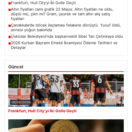
Frankfurt, Hull City’yi İki Golle Geçti
■
Altın fiyatları canlı grafik 22 Mayıs: Altın fiyatları ne oldu,
■
düştü mü, çıktı mı? Gram, çeyrek ve tam altın alış satış
fiyatları
Çanakkale’de böcek ilaçlaması felakete dönüştü. Yusuf öldü,
■
annesi yoğun bakımda
Üsküdar Belediyesi’nde başkanvekili Sibel Tan Çetinkaya oldu
■
2026 Kurban Bayramı Emekli İkramiyesi Ödeme Tarihleri ve
■
Detaylar
Güncel
08/08/2026
Frankfurt, Hull City’yi İki Golle Geçti