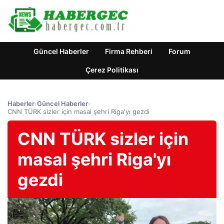
Güncel Haberler
Firma Rehberi
Forum
Çerez Politikası
Haberler
›
Güncel Haberler
›
CNN TÜRK sizler için masal şehri Riga'yı gezdi
CNN TÜRK sizler için
masal şehri Riga'yı
gezdi