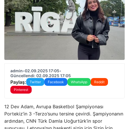
admin
•
02.09.2025 17:05
•
Güncellendi: 02.09.2025 17:05
Paylaş:
Twitter
Facebook
WhatsApp
Reddit
Pinterest
12 Dev Adam, Avrupa Basketbol Şampiyonası
Portekiz’in 3 -Terzo’sunu tersine çevirdi. Şampiyonanın
ardından, CNN Türk Damla Uoğurtürk’in spor
sunucusu, Letonya’nın başkenti sizin için Sizin İçin