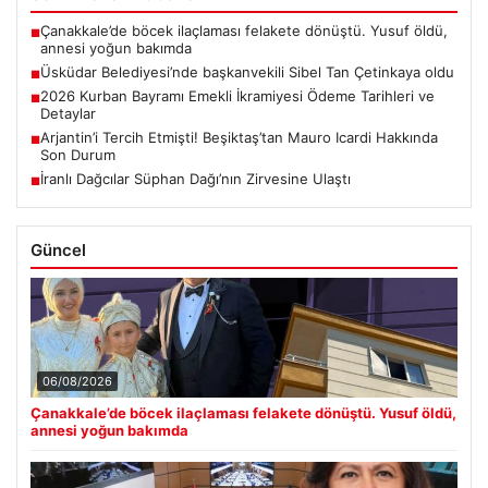
Çanakkale’de böcek ilaçlaması felakete dönüştü. Yusuf öldü,
■
annesi yoğun bakımda
Üsküdar Belediyesi’nde başkanvekili Sibel Tan Çetinkaya oldu
■
2026 Kurban Bayramı Emekli İkramiyesi Ödeme Tarihleri ve
■
Detaylar
Arjantin’i Tercih Etmişti! Beşiktaş’tan Mauro Icardi Hakkında
■
Son Durum
İranlı Dağcılar Süphan Dağı’nın Zirvesine Ulaştı
■
Güncel
06/08/2026
Çanakkale’de böcek ilaçlaması felakete dönüştü. Yusuf öldü,
annesi yoğun bakımda