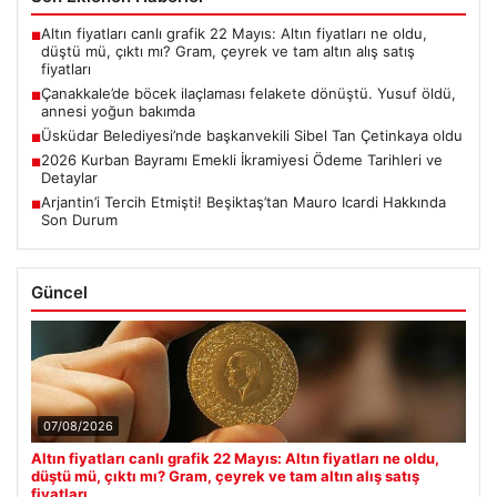
Altın fiyatları canlı grafik 22 Mayıs: Altın fiyatları ne oldu,
■
düştü mü, çıktı mı? Gram, çeyrek ve tam altın alış satış
fiyatları
Çanakkale’de böcek ilaçlaması felakete dönüştü. Yusuf öldü,
■
annesi yoğun bakımda
Üsküdar Belediyesi’nde başkanvekili Sibel Tan Çetinkaya oldu
■
2026 Kurban Bayramı Emekli İkramiyesi Ödeme Tarihleri ve
■
Detaylar
Arjantin’i Tercih Etmişti! Beşiktaş’tan Mauro Icardi Hakkında
■
Son Durum
Güncel
07/08/2026
Altın fiyatları canlı grafik 22 Mayıs: Altın fiyatları ne oldu,
düştü mü, çıktı mı? Gram, çeyrek ve tam altın alış satış
fiyatları