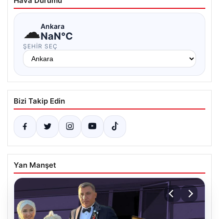
Hava Durumu
☁
Ankara
NaN°C
ŞEHIR SEÇ
Bizi Takip Edin
Yan Manşet