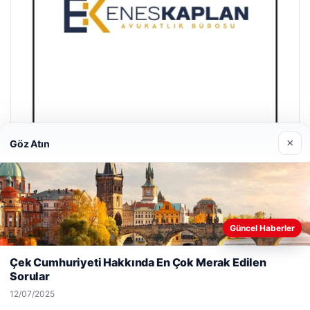
×
Göz Atın
Enes Kaplan Avukatlık Bürosu
28/04/2026
Güncel Haberler
Web sitemizi nasıl kullandığınızı daha iyi anlayabilmek,
deneyiminizi kişiselleştirmek ve geliştirmek amacıyla çerezler
Çek Cumhuriyeti Hakkında En Çok Merak Edilen
kullanıyoruz.
Çerez Politikamız
Sorular
Reddet
Kabul Et
© 2026 Haber Geç | Güncel Haberler
12/07/2025