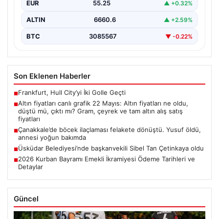
EUR
55.25
▲ +0.32%
ALTIN
6660.6
▲ +2.59%
BTC
3085567
▼ -0.22%
Son Eklenen Haberler
Frankfurt, Hull City’yi İki Golle Geçti
■
Altın fiyatları canlı grafik 22 Mayıs: Altın fiyatları ne oldu,
■
düştü mü, çıktı mı? Gram, çeyrek ve tam altın alış satış
fiyatları
Çanakkale’de böcek ilaçlaması felakete dönüştü. Yusuf öldü,
■
annesi yoğun bakımda
Üsküdar Belediyesi’nde başkanvekili Sibel Tan Çetinkaya oldu
■
2026 Kurban Bayramı Emekli İkramiyesi Ödeme Tarihleri ve
■
Detaylar
Güncel