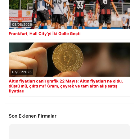
08/08/2026
Frankfurt, Hull City’yi İki Golle Geçti
07/08/2026
Altın fiyatları canlı grafik 22 Mayıs: Altın fiyatları ne oldu,
düştü mü, çıktı mı? Gram, çeyrek ve tam altın alış satış
fiyatları
Son Eklenen Firmalar