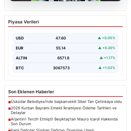
03.08.2026
İranlı Dağcılar Süphan Dağı’nın
Piyasa Verileri
Zirvesine Ulaştı
İran’dan gelen 13 kişilik deneyimli dağcı ekibi,
Türkiye’nin en yüksek üçüncü dağı olan ve…
USD
47.60
▲ +0.05%
EUR
55.14
▲ +0.20%
ALTIN
6571.8
▲ +1.17%
BTC
3067573
▲ +1.03%
Son Eklenen Haberler
Üsküdar Belediyesi’nde başkanvekili Sibel Tan Çetinkaya oldu
■
2026 Kurban Bayramı Emekli İkramiyesi Ödeme Tarihleri ve
■
Detaylar
Arjantin’i Tercih Etmişti! Beşiktaş’tan Mauro Icardi Hakkında
■
Son Durum
İranlı Dağcılar Süphan Dağı’nın Zirvesine Ulaştı
■