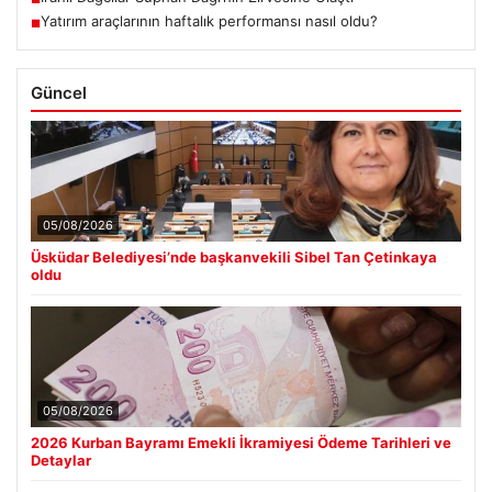
Yatırım araçlarının haftalık performansı nasıl oldu?
■
Güncel
05/08/2026
Üsküdar Belediyesi’nde başkanvekili Sibel Tan Çetinkaya
oldu
05/08/2026
2026 Kurban Bayramı Emekli İkramiyesi Ödeme Tarihleri ve
Detaylar