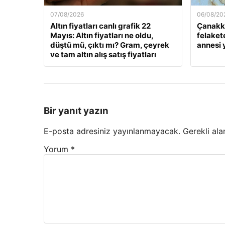
07/08/2026
06/08/20
Altın fiyatları canlı grafik 22
Çanakka
Mayıs: Altın fiyatları ne oldu,
felaket
düştü mü, çıktı mı? Gram, çeyrek
annesi
ve tam altın alış satış fiyatları
Bir yanıt yazın
E-posta adresiniz yayınlanmayacak.
Gerekli ala
Yorum
*