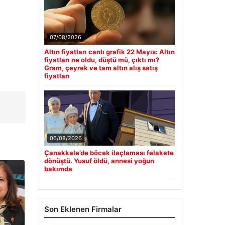
07/08/2026
Altın fiyatları canlı grafik 22 Mayıs: Altın
fiyatları ne oldu, düştü mü, çıktı mı?
Gram, çeyrek ve tam altın alış satış
fiyatları
06/08/2026
Çanakkale’de böcek ilaçlaması felakete
dönüştü. Yusuf öldü, annesi yoğun
bakımda
Son Eklenen Firmalar