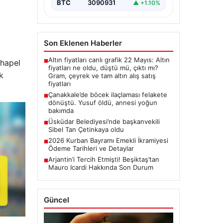
BTC
3090931
▲ +1.10%
Son Eklenen Haberler
Altın fiyatları canlı grafik 22 Mayıs: Altın
Chapel
■
fiyatları ne oldu, düştü mü, çıktı mı?
k
Gram, çeyrek ve tam altın alış satış
fiyatları
Çanakkale’de böcek ilaçlaması felakete
■
dönüştü. Yusuf öldü, annesi yoğun
bakımda
Üsküdar Belediyesi’nde başkanvekili
■
Sibel Tan Çetinkaya oldu
2026 Kurban Bayramı Emekli İkramiyesi
■
Ödeme Tarihleri ve Detaylar
Arjantin’i Tercih Etmişti! Beşiktaş’tan
■
Mauro Icardi Hakkında Son Durum
Güncel