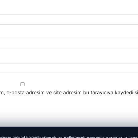
m, e-posta adresim ve site adresim bu tarayıcıya kaydedilsi
 deneyiminizi kişiselleştirmek ve geliştirmek amacıyla çerezler kullan