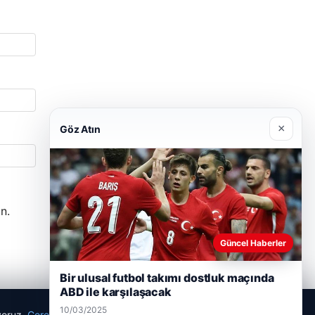
×
Göz Atın
n.
Güncel Haberler
Bir ulusal futbol takımı dostluk maçında
ABD ile karşılaşacak
10/03/2025
ıyoruz.
Çerez Politikamız
Reddet
Kabul Et