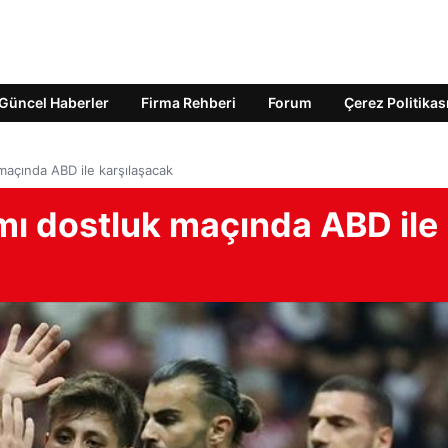
Güncel Haberler
Firma Rehberi
Forum
Çerez Politikas
 maçında ABD ile karşılaşacak
ımı dostluk maçında ABD ile