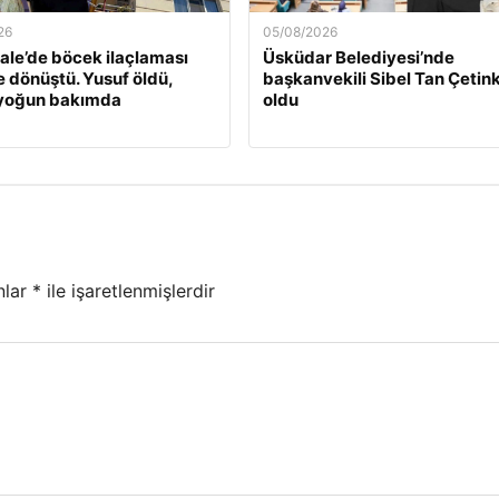
26
05/08/2026
le’de böcek ilaçlaması
Üsküdar Belediyesi’nde
e dönüştü. Yusuf öldü,
başkanvekili Sibel Tan Çetin
 yoğun bakımda
oldu
nlar
*
ile işaretlenmişlerdir