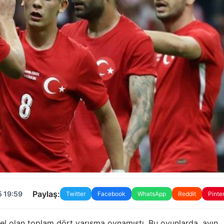
Paylaş:
5 19:59
Twitter
Facebook
WhatsApp
Reddit
Pinte
zel olan toplam dört yarışma oynamıştı. Bu oyunlarda, ayın