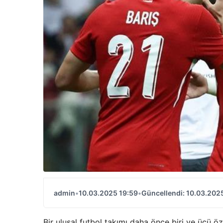
admin
•
10.03.2025 19:59
•
Güncellendi: 10.03.202
Bir ulusal futbol takımı daha önce biri ve üçü ö