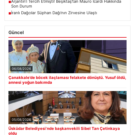
Arjantin’i Tercih Etmişti! Beşiktaş’tan Mauro Icardi Hakkında
■
Son Durum
İranlı Dağcılar Süphan Dağı’nın Zirvesine Ulaştı
■
Güncel
06/08/2026
Çanakkale’de böcek ilaçlaması felakete dönüştü. Yusuf öldü,
annesi yoğun bakımda
05/08/2026
Üsküdar Belediyesi’nde başkanvekili Sibel Tan Çetinkaya
oldu