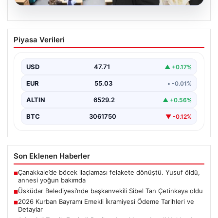
05.08.2026
Üsküdar Belediyesi’nde başkanvekili
Piyasa Verileri
Sibel Tan Çetinkaya oldu
USD
47.71
▲ +0.17%
EUR
55.03
• -0.01%
ALTIN
6529.2
▲ +0.56%
BTC
3061750
▼ -0.12%
Son Eklenen Haberler
Çanakkale’de böcek ilaçlaması felakete dönüştü. Yusuf öldü,
■
annesi yoğun bakımda
Üsküdar Belediyesi’nde başkanvekili Sibel Tan Çetinkaya oldu
■
2026 Kurban Bayramı Emekli İkramiyesi Ödeme Tarihleri ve
■
Detaylar