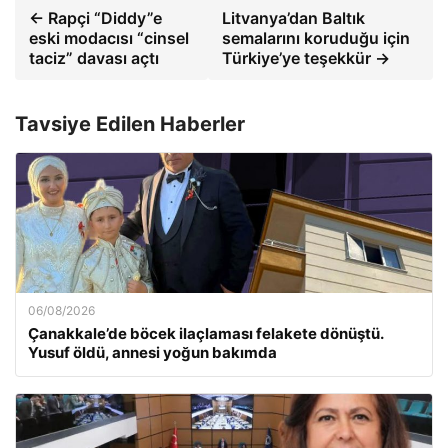
← Rapçi “Diddy”e
Litvanya’dan Baltık
eski modacısı “cinsel
semalarını koruduğu için
taciz” davası açtı
Türkiye’ye teşekkür →
Tavsiye Edilen Haberler
06/08/2026
Çanakkale’de böcek ilaçlaması felakete dönüştü.
Yusuf öldü, annesi yoğun bakımda