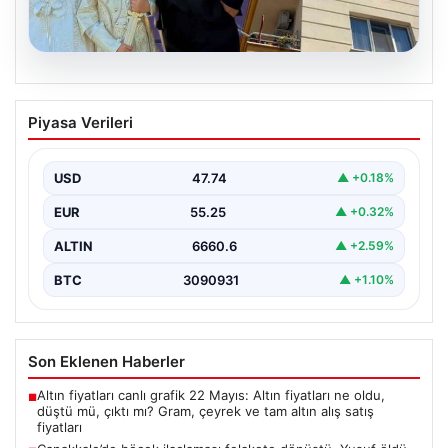
06.08.2026
Çanakkale’de böcek ilaçlaması felakete
Piyasa Verileri
dönüştü. Yusuf öldü, annesi yoğun
bakımda
USD
47.74
▲ +0.18%
{“title”: “Çanakkale’de Böcek İlaçlaması Felaketle Bitti:
Bir Çocuk Hayatını Kaybetti, Annesi Yoğun Bakımda”,
EUR
55.25
▲ +0.32%
“content”:…
ALTIN
6660.6
▲ +2.59%
BTC
3090931
▲ +1.10%
Son Eklenen Haberler
Altın fiyatları canlı grafik 22 Mayıs: Altın fiyatları ne oldu,
■
düştü mü, çıktı mı? Gram, çeyrek ve tam altın alış satış
fiyatları