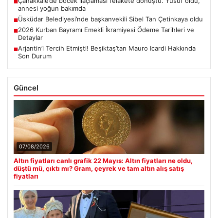
Çanakkale’de böcek ilaçlaması felakete dönüştü. Yusuf öldü,
■
annesi yoğun bakımda
Üsküdar Belediyesi’nde başkanvekili Sibel Tan Çetinkaya oldu
■
2026 Kurban Bayramı Emekli İkramiyesi Ödeme Tarihleri ve
■
Detaylar
Arjantin’i Tercih Etmişti! Beşiktaş’tan Mauro Icardi Hakkında
■
Son Durum
Güncel
07/08/2026
Altın fiyatları canlı grafik 22 Mayıs: Altın fiyatları ne oldu,
düştü mü, çıktı mı? Gram, çeyrek ve tam altın alış satış
fiyatları