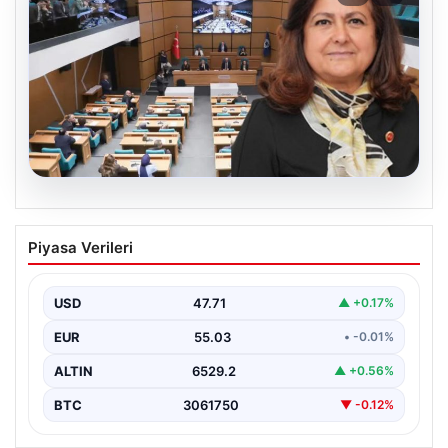
05.08.2026
Üsküdar Belediyesi’nde başkanvekili
Piyasa Verileri
Sibel Tan Çetinkaya oldu
USD
47.71
▲ +0.17%
EUR
55.03
• -0.01%
ALTIN
6529.2
▲ +0.56%
BTC
3061750
▼ -0.12%