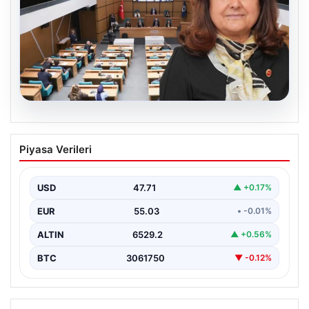
05.08.2026
Üsküdar Belediyesi’nde başkanvekili
Piyasa Verileri
Sibel Tan Çetinkaya oldu
USD
47.71
▲ +0.17%
EUR
55.03
• -0.01%
ALTIN
6529.2
▲ +0.56%
BTC
3061750
▼ -0.12%