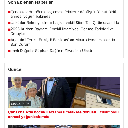
Son Eklenen Haberler
Çanakkale’de böcek ilaçlaması felakete dönüştü. Yusuf öldü,
■
annesi yoğun bakımda
Üsküdar Belediyesi’nde başkanvekili Sibel Tan Çetinkaya oldu
■
2026 Kurban Bayramı Emekli İkramiyesi Ödeme Tarihleri ve
■
Detaylar
Arjantin’i Tercih Etmişti! Beşiktaş’tan Mauro Icardi Hakkında
■
Son Durum
İranlı Dağcılar Süphan Dağı’nın Zirvesine Ulaştı
■
Güncel
06/08/2026
Çanakkale’de böcek ilaçlaması felakete dönüştü. Yusuf öldü,
annesi yoğun bakımda